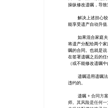
操纵修改遗嘱，导致
	解决上述担心较稳妥的方案是生前赠与，但生前赠与涉及到剥离财产的所有权，赠品不
能享受遗产自动升值
	如果混合家庭夫妻都希望将自己的财产份额（遗产）留给生存配偶，待生存配偶过世后
将遗产分配给两个家
嘱的合同。也就是说
在签署遗嘱之后的任
（或不能修改遗嘱中
	遗嘱适用遗嘱法。合同适用合同法。合同是具有约束力的，但是，合同的一方还是可以
违约的。
	遗嘱
 + 合同
师。其风险是任何一