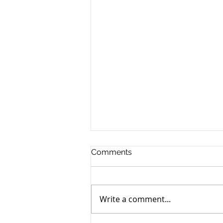
混合家庭的财产传承规划
Comments
琼瑶的家庭是一个典型的混合家
庭，由于生前的规划，她和前夫的
遗产继承没有产生太多的纠纷，现
Write a comment...
实中，很多混合家庭并没有向他们
那样开诚布公地讨论、关注遗产规