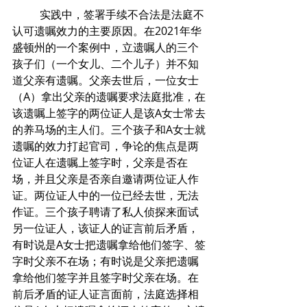
	实践中，签署手续不合法是法庭不
认可遗嘱效力的主要原因。在2021年华
盛顿州的一个案例中，立遗嘱人的三个
孩子们（一个女儿、二个儿子）并不知
道父亲有遗嘱。父亲去世后，一位女士
（A）拿出父亲的遗嘱要求法庭批准，在
该遗嘱上签字的两位证人是该A女士常去
的养马场的主人们。三个孩子和A女士就
遗嘱的效力打起官司，争论的焦点是两
位证人在遗嘱上签字时，父亲是否在
场，并且父亲是否亲自邀请两位证人作
证。两位证人中的一位已经去世，无法
作证。三个孩子聘请了私人侦探来面试
另一位证人，该证人的证言前后矛盾，
有时说是A女士把遗嘱拿给他们签字、签
字时父亲不在场；有时说是父亲把遗嘱
拿给他们签字并且签字时父亲在场。在
前后矛盾的证人证言面前，法庭选择相